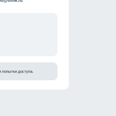
nfo@tnmk.ru
.
 попытки доступа.