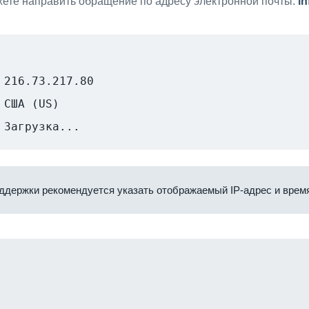
ете направить обращение по адресу электронной почты:
i
216.73.217.80
США (US)
Загрузка...
ддержки рекомендуется указать отображаемый IP-адрес и время