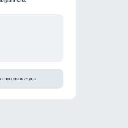
nfo@tnmk.ru
.
 попытки доступа.